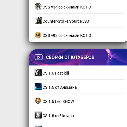
CSS v34 со скинами КС ГО
Counter-Strike Source v93
CSS v93 со скинами КС ГО
СБОРКИ ОТ ЮТУБЕРОВ
CS 1.6 Fast kill
CS 1.6 от Анимана
CS 1.6 Leo SHOW
CS 1.6 от Читана