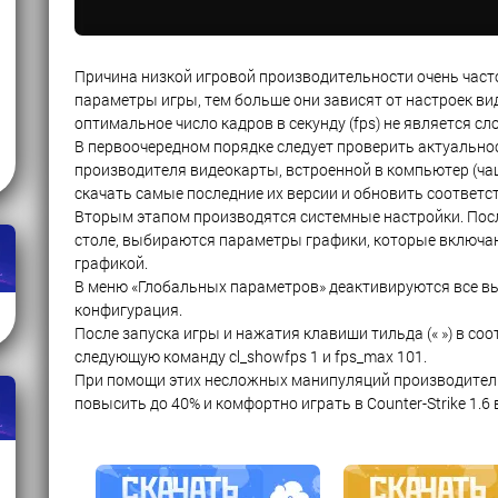
Причина низкой игровой производительности очень часто
параметры игры, тем больше они зависят от настроек ви
оптимальное число кадров в секунду (fps) не является сл
В первоочередном порядке следует проверить актуально
производителя видеокарты, встроенной в компьютер (чащ
скачать самые последние их версии и обновить соответс
Вторым этапом производятся системные настройки. Пос
столе, выбираются параметры графики, которые включают
графикой.
В меню «Глобальных параметров» деактивируются все в
конфигурация.
После запуска игры и нажатия клавиши тильда (« ») в со
следующую команду cl_showfps 1 и fps_max 101.
При помощи этих несложных манипуляций производител
повысить до 40% и комфортно играть в Counter-Strike 1.6