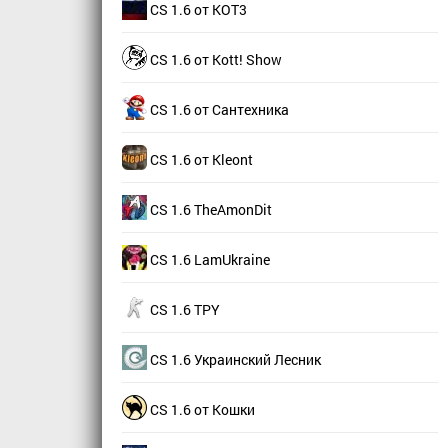
CS 1.6 от КОТ3
CS 1.6 от Kott! Show
CS 1.6 от Сантехника
CS 1.6 от Kleont
CS 1.6 TheAmonDit
CS 1.6 LamUkraine
CS 1.6 TPY
CS 1.6 Украинский Лесник
CS 1.6 от Кошки