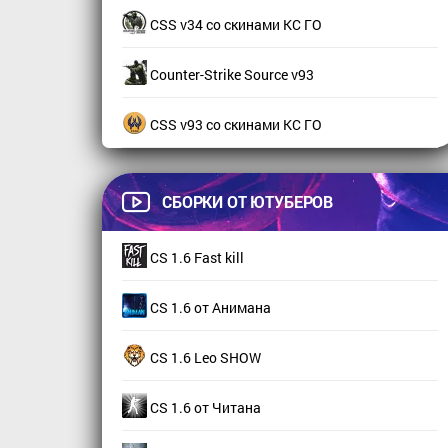
CSS v34 со скинами КС ГО
Counter-Strike Source v93
CSS v93 со скинами КС ГО
СБОРКИ ОТ ЮТУБЕРОВ
CS 1.6 Fast kill
CS 1.6 от Анимана
CS 1.6 Leo SHOW
CS 1.6 от Читана