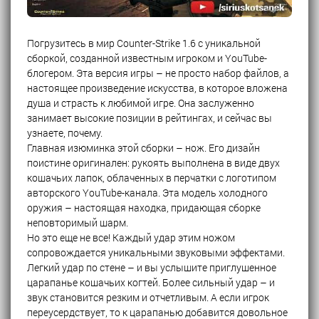
Погрузитесь в мир Counter-Strike 1.6 с уникальной
сборкой, созданной известным игроком и YouTube-
блогером. Эта версия игры – не просто набор файлов, а
настоящее произведение искусства, в которое вложена
душа и страсть к любимой игре. Она заслуженно
занимает высокие позиции в рейтингах, и сейчас вы
узнаете, почему.
Главная изюминка этой сборки – нож. Его дизайн
поистине оригинален: рукоять выполнена в виде двух
кошачьих лапок, облаченных в перчатки с логотипом
авторского YouTube-канала. Эта модель холодного
оружия – настоящая находка, придающая сборке
неповторимый шарм.
Но это еще не все! Каждый удар этим ножом
сопровождается уникальными звуковыми эффектами.
Легкий удар по стене – и вы услышите приглушенное
царапанье кошачьих когтей. Более сильный удар – и
звук становится резким и отчетливым. А если игрок
переусердствует, то к царапанью добавится довольное