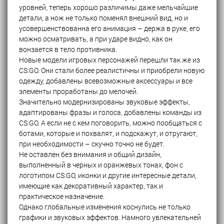
уровней, теперь хорошо различимы даже мельчайшие
детали, а нож не только поменял внешний вид, но и
усовершенствованна его анимация – держа в руке, его
можно осматривать, а при ударе видно, как он
вонзается в тело противника.
Новые модели игровых персонажей перешли так же из
CS:GO. Они стали более реалистичны и приобрели новую
одежду, добавлены всевозможные аксессуары и все
элементы проработаны до мелочей.
Значительно модернизированы звуковые эффекты,
адаптированы фразы и голоса, добавлены команды из
CS:GO. А если не с кем поговорить, можно пообщаться с
ботами, которые и похвалят, и подскажут, и отругают,
при необходимости – скучно точно не будет.
Не оставлен без внимания и общий дизайн,
выполненный в черных и оранжевых тонах, фон с
логотипом CS:GO, иконки и другие интересные детали,
имеющие как декоративный характер, так и
практическое назначение.
Однако глобальные изменения коснулись не только
графики и звуковых эффектов. Намного увлекательней