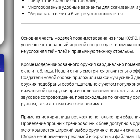
Присутствие рабочих ботов Valve;
Многообразные удобные варианты для скачивания и у
Сборка мало весит и быстро устанавливается.
Основная часть моделей позаимствована из игры КС:ГО.
усовершенствованный игровой процесс дает возможность 
не усложняя геймплей и привычную технику стрельбы.
Кроме модернизированного оружия кардинально поменя
окна и таблицы. Новый стиль смотрится значительно эфф
Создатели новой сборки приложили максимум усилий для
оружия подобраны особо тщательно с учетом популярнос
визуальной прокрутки при использовании автомата или
звуковое сопровождение, превосходящее по качеству ор
ручном, так и автоматическом режимах.
Применение кириллицы возможно не только при общении в
Проведение пробных тренировочных боев доступно в од
же открывается широкий выбор оружия с новыми скинам
Сборка не обременена рекламой и скрытыми файлами. Пр