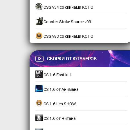
CSS v34 со скинами КС ГО
Counter-Strike Source v93
CSS v93 со скинами КС ГО
СБОРКИ ОТ ЮТУБЕРОВ
CS 1.6 Fast kill
CS 1.6 от Анимана
CS 1.6 Leo SHOW
CS 1.6 от Читана