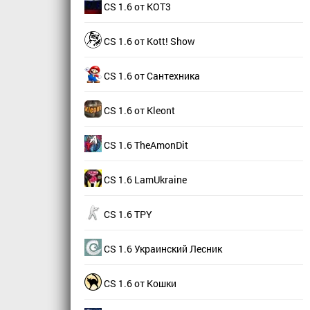
CS 1.6 от КОТ3
CS 1.6 от Kott! Show
CS 1.6 от Сантехника
CS 1.6 от Kleont
CS 1.6 TheAmonDit
CS 1.6 LamUkraine
CS 1.6 TPY
CS 1.6 Украинский Лесник
CS 1.6 от Кошки