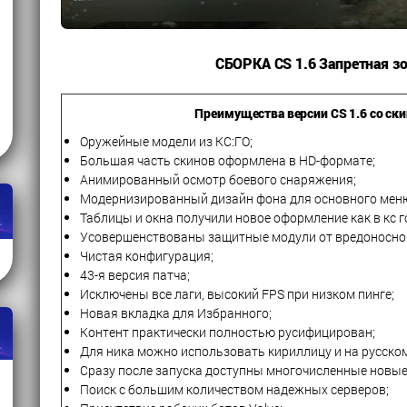
СБОРКА CS 1.6 Запретная зо
Преимущества версии CS 1.6 со ск
Оружейные модели из КС:ГО;
Большая часть скинов оформлена в HD-формате;
Анимированный осмотр боевого снаряжения;
Модернизированный дизайн фона для основного меню
Таблицы и окна получили новое оформление как в кс г
Усовершенствованы защитные модули от вредоносного
Чистая конфигурация;
43-я версия патча;
Исключены все лаги, высокий FPS при низком пинге;
Новая вкладка для Избранного;
Контент практически полностью русифицирован;
Для ника можно использовать кириллицу и на русском
Сразу после запуска доступны многочисленные новы
Поиск с большим количеством надежных серверов;