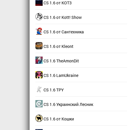
CS 1.6 от КОТ3
CS 1.6 от Kott! Show
CS 1.6 от Сантехника
CS 1.6 от Kleont
CS 1.6 TheAmonDit
CS 1.6 LamUkraine
CS 1.6 TPY
CS 1.6 Украинский Лесник
CS 1.6 от Кошки