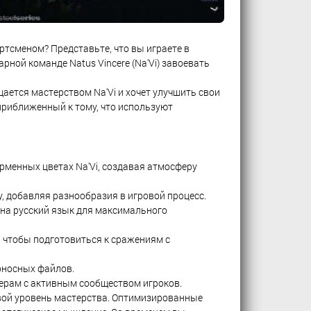
тсменом? Представьте, что вы играете в
арной команде Natus Vincere (Na'Vi) завоевать
щается мастерством Na'Vi и хочет улучшить свои
приближенный к тому, что используют
менных цветах Na'Vi, создавая атмосферу
 добавляя разнообразия в игровой процесс.
на русский язык для максимального
 чтобы подготовиться к сражениям с
оносных файлов.
ерам с активным сообществом игроков.
свой уровень мастерства. Оптимизированные