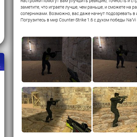
настройки помогут вам улучшить реакцию, точность и с
заметите, что играете лучше, чем раньше, и сможете на
соперниками. Возможно, вас даже начнут подозревать в 
Погрузитесь в мир Counter-Strike 1.6 с духом победы Na'Vi