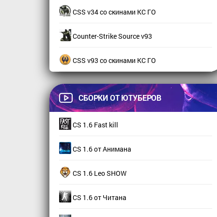
CSS v34 со скинами КС ГО
Counter-Strike Source v93
CSS v93 со скинами КС ГО
СБОРКИ ОТ ЮТУБЕРОВ
CS 1.6 Fast kill
CS 1.6 от Анимана
CS 1.6 Leo SHOW
CS 1.6 от Читана