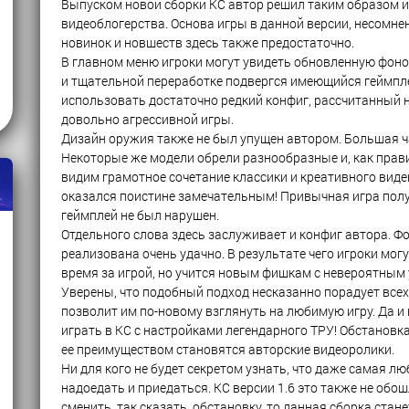
Выпуском новой сборки КС автор решил таким образом и
видеоблогерства. Основа игры в данной версии, несомне
новинок и новшеств здесь также предостаточно.
В главном меню игроки могут увидеть обновленную фон
и тщательной переработке подвергся имеющийся геймпле
использовать достаточно редкий конфиг, рассчитанный на
довольно агрессивной игры.
Дизайн оружия также не был упущен автором. Большая ча
Некоторые же модели обрели разнообразные и, как правил
видим грамотное сочетание классики и креативного виде
оказался поистине замечательным! Привычная игра получ
геймплей не был нарушен.
Отдельного слова здесь заслуживает и конфиг автора. Ф
реализована очень удачно. В результате чего игроки мог
время за игрой, но учится новым фишкам с невероятным
Уверены, что подобный подход несказанно порадует всех
позволит им по-новому взглянуть на любимую игру. Да и 
играть в КС с настройками легендарного ТРУ! Обстанов
ее преимуществом становятся авторские видеоролики.
Ни для кого не будет секретом узнать, что даже самая л
надоедать и приедаться. КС версии 1.6 это также не обо
сменить, так сказать, обстановку, то данная сборка стан