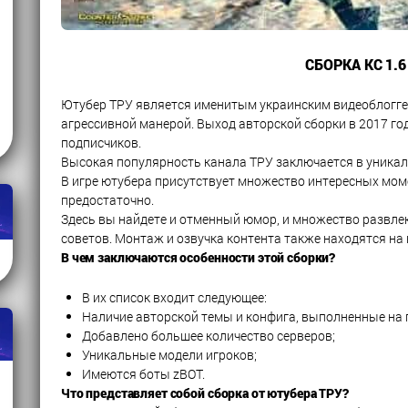
СБОРКА КС 1.6
Ютубер ТРУ является именитым украинским видеоблоггер
агрессивной манерой. Выход авторской сборки в 2017 г
подписчиков.
Высокая популярность канала ТРУ заключается в уникал
В игре ютубера присутствует множество интересных моме
предостаточно.
Здесь вы найдете и отменный юмор, и множество развлек
советов. Монтаж и озвучка контента также находятся на
В чем заключаются особенности этой сборки?
В их список входит следующее:
Наличие авторской темы и конфига, выполненные на
Добавлено большее количество серверов;
Уникальные модели игроков;
Имеются боты zBOT.
Что представляет собой сборка от ютубера ТРУ?