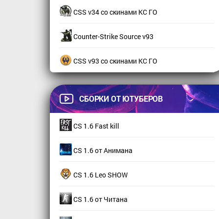
CSS v34 со скинами КС ГО
Counter-Strike Source v93
CSS v93 со скинами КС ГО
СБОРКИ ОТ ЮТУБЕРОВ
CS 1.6 Fast kill
CS 1.6 от Анимана
CS 1.6 Leo SHOW
CS 1.6 от Читана