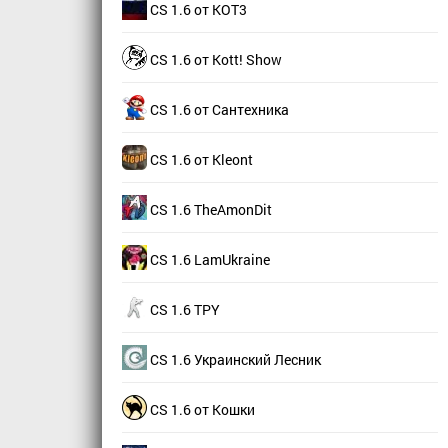
CS 1.6 от КОТ3
CS 1.6 от Kott! Show
CS 1.6 от Сантехника
CS 1.6 от Kleont
CS 1.6 TheAmonDit
CS 1.6 LamUkraine
CS 1.6 TPY
CS 1.6 Украинский Лесник
CS 1.6 от Кошки