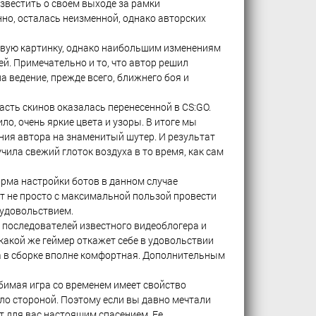
звестить о своем выходе за рамки
нно, осталась неизменной, однако авторских
овую картинку, однако наибольшим изменениям
й. Примечательно и то, что автор решил
 ведение, прежде всего, ближнего боя и
сть скинов оказалась перенесенной в CS:GO.
о, очень яркие цвета и узоры. В итоге мы
ния автора на знаменитый шутер. И результат
ила свежий глоток воздуха в то время, как сам
орма настройки ботов в данном случае
ут не просто с максимальной пользой провести
 удовольствием.
 последователей известного видеоблогера и
какой же геймер откажет себе в удовольствии
ка в сборке вполне комфортная. Дополнительным
юбимая игра со временем имеет свойство
шло стороной. Поэтому если вы давно мечтали
ет для вас настоящим спасением. Ее