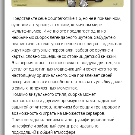
Представьте себе Counter-Strike 1.6, но не в привычном,
суровом антураже, а в ярком, комичном мире
мультфильмов. Именно это предлагает одна из
необычных сборок легендарного шутера. Забудьте о
реалистичных текстурах и серьезных лицах – здесь вас
ждут карикатурные персонажи, забавное оружие и
карты, словно сошедшие со страниц детской книжки.
Эта версия игры – глоток свежего воздуха для тех, кто
устал от однотипных модификаций и хочет чего-то по-
настоящему оригинального. Она привлекает своей
несерьезностью и способностью вызвать улыбку даже
в самых напряженных моментах.
Помимо визуального стиля, сборка может
похвастаться и другими преимуществами: надежной
защитой от читеров, наличием ботов для тренировок и
возможностью играть на множестве серверов.
Приятным дополнением станет русифицированный
интерфейс и забавный саундтрек, идеально
подходящий к общей атмосфере.