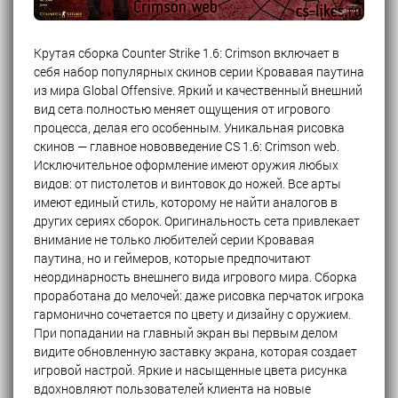
Крутая сборка Counter Strike 1.6: Crimson включает в
себя набор популярных скинов серии Кровавая паутина
из мира Global Offensive. Яркий и качественный внешний
вид сета полностью меняет ощущения от игрового
процесса, делая его особенным. Уникальная рисовка
скинов — главное нововведение CS 1.6: Crimson web.
Исключительное оформление имеют оружия любых
видов: от пистолетов и винтовок до ножей. Все арты
имеют единый стиль, которому не найти аналогов в
других сериях сборок. Оригинальность сета привлекает
внимание не только любителей серии Кровавая
паутина, но и геймеров, которые предпочитают
неординарность внешнего вида игрового мира. Сборка
проработана до мелочей: даже рисовка перчаток игрока
гармонично сочетается по цвету и дизайну с оружием.
При попадании на главный экран вы первым делом
видите обновленную заставку экрана, которая создает
игровой настрой. Яркие и насыщенные цвета рисунка
вдохновляют пользователей клиента на новые