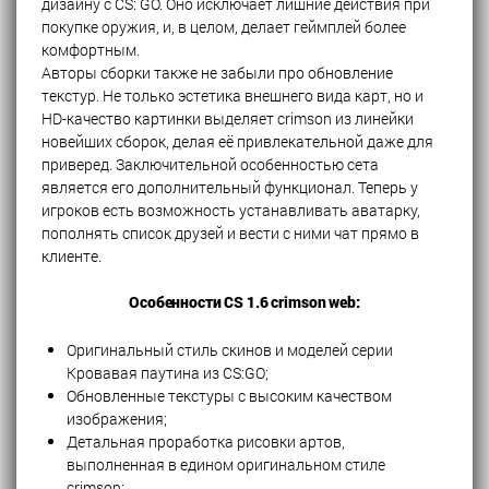
дизайну с CS: GO. Оно исключает лишние действия при
покупке оружия, и, в целом, делает геймплей более
комфортным.
Авторы сборки также не забыли про обновление
текстур. Не только эстетика внешнего вида карт, но и
HD-качество картинки выделяет crimson из линейки
новейших сборок, делая её привлекательной даже для
приверед. Заключительной особенностью сета
является его дополнительный функционал. Теперь у
игроков есть возможность устанавливать аватарку,
пополнять список друзей и вести с ними чат прямо в
клиенте.
Особенности CS 1.6 crimson web:
Оригинальный стиль скинов и моделей серии
Кровавая паутина из CS:GO;
Обновленные текстуры с высоким качеством
изображения;
Детальная проработка рисовки артов,
выполненная в едином оригинальном стиле
crimson;