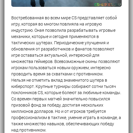
Востребованная во всем мире CS представляет собой
игру, которая во многом повлияла на игровую
индустрию. Оная позволила разрабатывать игровые
механики, которые и сегодня применяются в
тактических шутерах. Периодические улучшения и
обновления от разработчиков и фанатов позволяют
игре оставаться актуальной, интересной для
множества геймеров. Всевозможные скины позволяют
игрокам пользоваться новым оружием, интересно
проводить время за схватками с противником.
Нельзя не отметить вклад знаменитого шутера в
киберспорт. Крупные турниры собирают сотни тысяч
поклонников CS, которые болеют за любимые команды.
Со времен первых матчей значительно повысился
призовой фонд за победу, достигая нескольких
миллионов долларов. Но и от игроков требуется
профессионализм в тактике, умение играть в команде, а
также множество навыков, обеспечивающих победу
над противником.