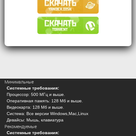
Минимальные
Системные требования:
Процессор: 500 МГц и выше.
Оперативная память: 128 Мб и выше.
Видеокарта: 128 Мб и выше.
Система: Все версии Windows,Mac,Linux
Девайсы: Мышь, клавиатура
Рекомендуемые
Системные требования: