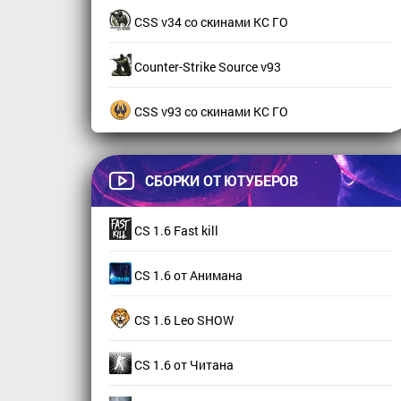
CSS v34 со скинами КС ГО
Counter-Strike Source v93
CSS v93 со скинами КС ГО
СБОРКИ ОТ ЮТУБЕРОВ
CS 1.6 Fast kill
CS 1.6 от Анимана
CS 1.6 Leo SHOW
CS 1.6 от Читана