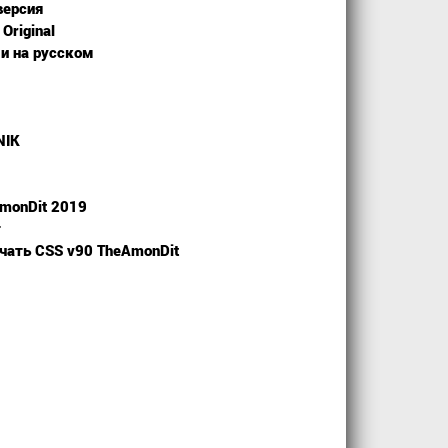
версия
Original
ми на русском
NIK
AmonDit 2019
т
ачать CSS v90 TheAmonDit