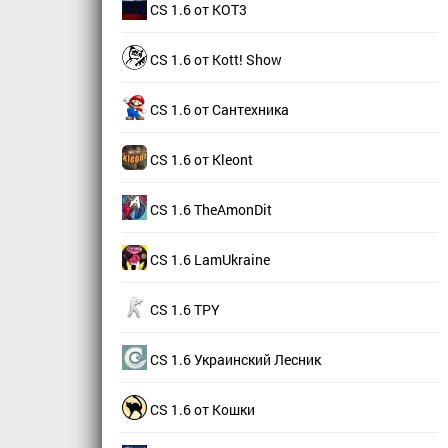
CS 1.6 от КОТ3
CS 1.6 от Kott! Show
CS 1.6 от Сантехника
CS 1.6 от Kleont
CS 1.6 TheAmonDit
CS 1.6 LamUkraine
CS 1.6 TPY
CS 1.6 Украинский Лесник
CS 1.6 от Кошки